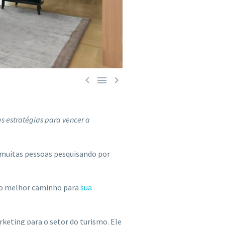



s estratégias para vencer a
á muitas pessoas pesquisando por
é o melhor caminho para
sua
keting para o setor do turismo. Ele